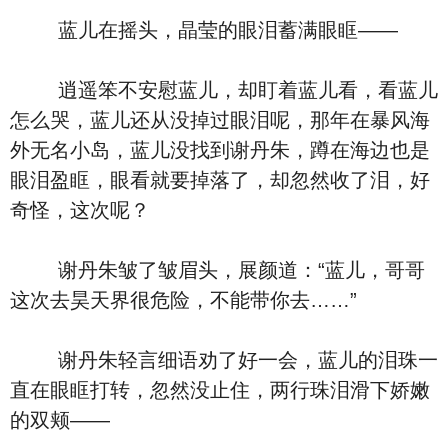
蓝儿在摇头，晶莹的眼泪蓄满眼眶——
逍遥笨不安慰蓝儿，却盯着蓝儿看，看蓝儿
怎么哭，蓝儿还从没掉过眼泪呢，那年在暴风海
外无名小岛，蓝儿没找到谢丹朱，蹲在海边也是
眼泪盈眶，眼看就要掉落了，却忽然收了泪，好
奇怪，这次呢？
谢丹朱皱了皱眉头，展颜道：“蓝儿，哥哥
这次去昊天界很危险，不能带你去……”
谢丹朱轻言细语劝了好一会，蓝儿的泪珠一
直在眼眶打转，忽然没止住，两行珠泪滑下娇嫩
的双颊——