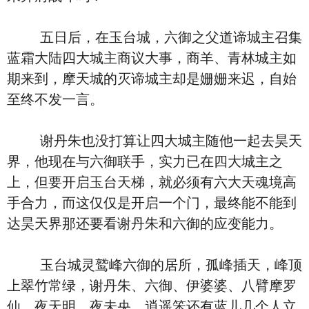
五日后，在玉台城，六御之父道谛城主召集
蓝霜大陆四大城主商议大事，商羊、青林城主如
期来到，摩天城的灭谛城主却是姗姗来迟，自始
至终不发一言。
谢丹朱也没打算让四大城主随他一起去昊天
界，他现在与六御联手，实力已在四大城主之
上，但要开启玉台天梯，就必须有六大天魂境高
手合力，而这仅仅是开启一个门，最终能不能到
达昊天界那还要看谢丹朱和六御的应变能力。
玉台城灵鹫峰六御的居所，孤峰插天，峰顶
上翠竹常绿，谢丹朱、六御、伊婆婆、八臂摩罗
仙、夜天明、夜未央、逍遥笨还有蓝儿几个人立