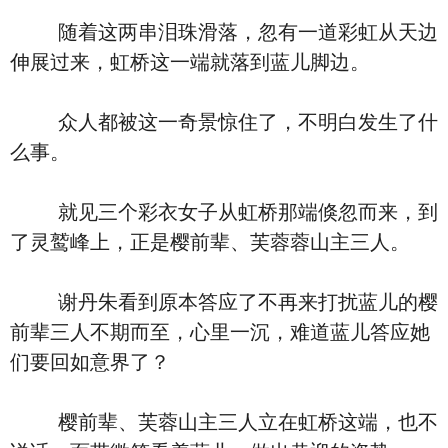
随着这两串泪珠滑落，忽有一道彩虹从天边
伸展过来，虹桥这一端就落到蓝儿脚边。
众人都被这一奇景惊住了，不明白发生了什
么事。
就见三个彩衣女子从虹桥那端倏忽而来，到
了灵鹫峰上，正是樱前辈、芙蓉蓉山主三人。
谢丹朱看到原本答应了不再来打扰蓝儿的樱
前辈三人不期而至，心里一沉，难道蓝儿答应她
们要回如意界了？
樱前辈、芙蓉山主三人立在虹桥这端，也不