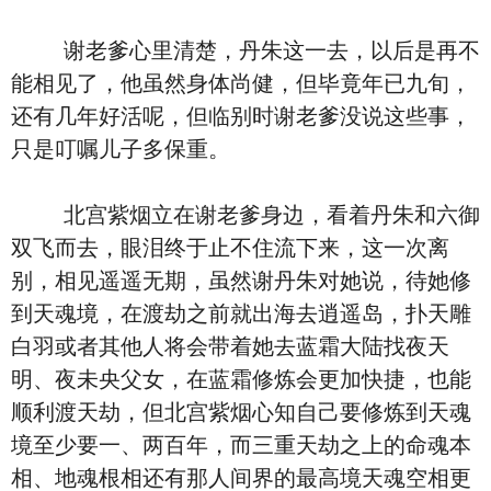
谢老爹心里清楚，丹朱这一去，以后是再不
能相见了，他虽然身体尚健，但毕竟年已九旬，
还有几年好活呢，但临别时谢老爹没说这些事，
只是叮嘱儿子多保重。
北宫紫烟立在谢老爹身边，看着丹朱和六御
双飞而去，眼泪终于止不住流下来，这一次离
别，相见遥遥无期，虽然谢丹朱对她说，待她修
到天魂境，在渡劫之前就出海去逍遥岛，扑天雕
白羽或者其他人将会带着她去蓝霜大陆找夜天
明、夜未央父女，在蓝霜修炼会更加快捷，也能
顺利渡天劫，但北宫紫烟心知自己要修炼到天魂
境至少要一、两百年，而三重天劫之上的命魂本
相、地魂根相还有那人间界的最高境天魂空相更