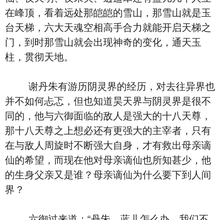
在峰顶，看着远处那皑皑的雪山，那雪山就是玉
台天梯，六大天魂空相高手合力就能开启天梯之
门，到时那雪山就会出现神奇的变化，通天玉
柱，贯彻天地。
谢丹朱有游历阴灵界的经历，对去往异界也
并不如何忐忑，但也知道昊天界与阴灵界是很不
同的，他与六御面临的敌人是强大的十八天尊，
那十八天尊之上想必还有更强大的主宰者，只有
在与敌人周旋时不断强大自身，才有救出母亲谪
仙的希望，而现在他对母亲谪仙也所知甚少，他
的生身父亲又是谁？母亲谪仙为什么要下到人间
界？
六御过来道：“丹朱，蓝儿怎么办，我们不