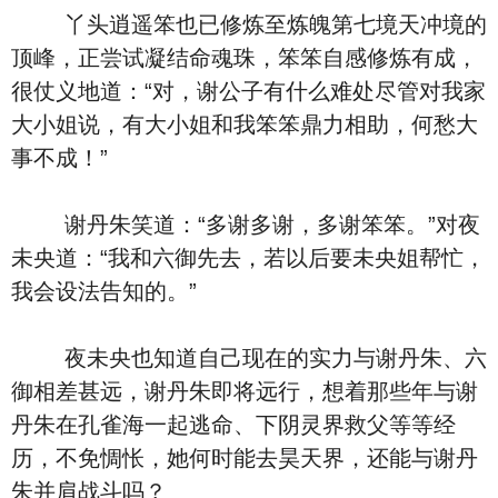
丫头逍遥笨也已修炼至炼魄第七境天冲境的
顶峰，正尝试凝结命魂珠，笨笨自感修炼有成，
很仗义地道：“对，谢公子有什么难处尽管对我家
大小姐说，有大小姐和我笨笨鼎力相助，何愁大
事不成！”
谢丹朱笑道：“多谢多谢，多谢笨笨。”对夜
未央道：“我和六御先去，若以后要未央姐帮忙，
我会设法告知的。”
夜未央也知道自己现在的实力与谢丹朱、六
御相差甚远，谢丹朱即将远行，想着那些年与谢
丹朱在孔雀海一起逃命、下阴灵界救父等等经
历，不免惆怅，她何时能去昊天界，还能与谢丹
朱并肩战斗吗？