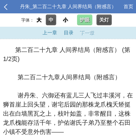
丹朱_第二百二十九章 人间界结局（附感言）
首页
大
中
小
护眼
关灯
字体：
上一章
目录
下一章
第二百二十九章 人间界结局（附感言） (第
1/2页)
第二百二十九章人间界结局（附感言）
谢丹朱、六御还有蓝儿三人飞过丰溪河，在
狮首崖上回头望，谢宅后园的那株龙爪槐夭矫挺
出在白墙黑瓦之上，枝叶如盖，非常醒目，这株
龙爪槐能存活千年，护佑谢氏子弟乃至整个石田
小镇不受意外伤害——